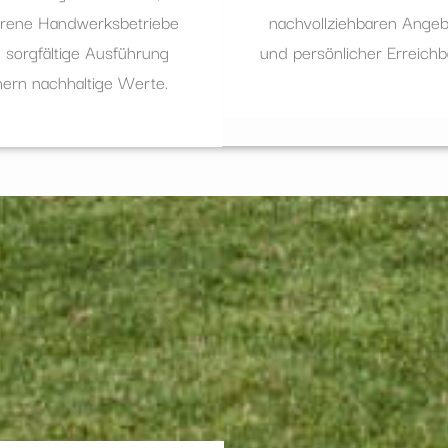
hrene Handwerksbetriebe
nachvollziehbaren Ange
 sorgfältige Ausführung
und persönlicher Erreichba
hern nachhaltige Werte.