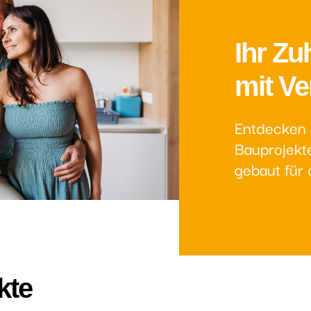
Ihr Zu
mit Ve
Entdecken 
Bauprojekte
gebaut für 
kte