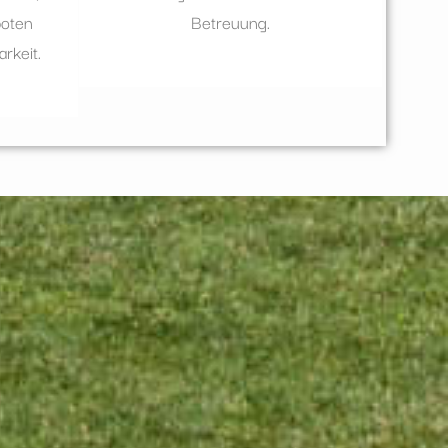
boten
Betreuung.
rkeit.