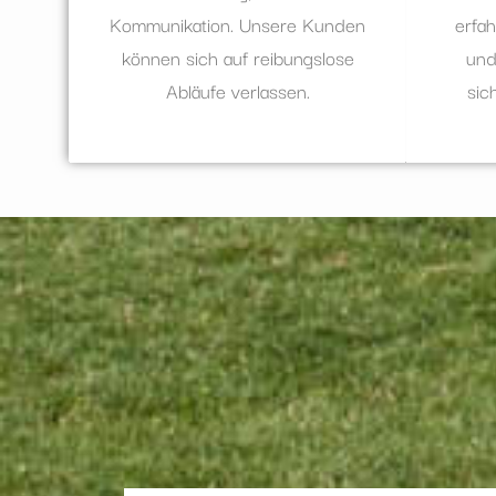
Kommunikation. Unsere Kunden
erfa
können sich auf reibungslose
und
Abläufe verlassen.
sic