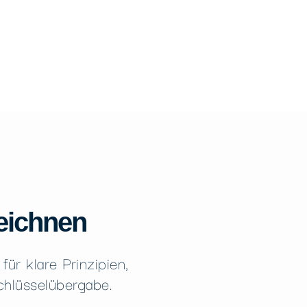
eichnen
ür klare Prinzipien,
Schlüsselübergabe.