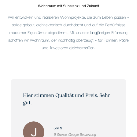
Wohnraum mit Substanz und Zukunft
Wir entwickeln und realisieren Wohnprojekte, die zum Leben passen –
solide gebaut, architektonisch durchdacht und auf die Bedürfnisse
moderner Eigentümer abgestimmt. Mit unserer langjährigen Erfahrung
schaffen wir Wohnraum, der nachhaltig überzeugt – für Familien, Paare
und Investoren gleichermaßen.
Ich habe vor 5 Jahren eine Wohnung
bei der Fa. Baumbach gekauft und
würde es jederzeit wieder tun. Hr.
Nothdurft und Kollegen waren
jederzeit ansprechbar und standen mir
Jan S
bei offen Fragen mit Rat und Tat zur
5 Sterne, Google Bewertung