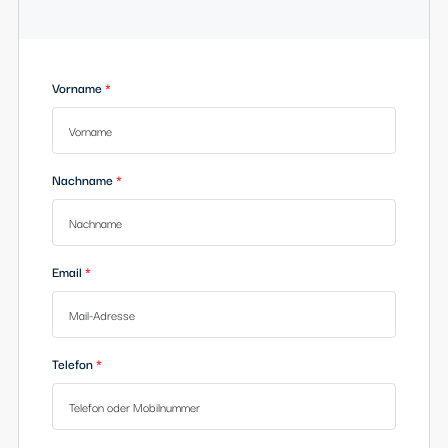
Heimkehrerstraße 12
37133 Friedland
franke@l-baumbach.de
+49 5504 808-25
Vorname
Nachname
Email