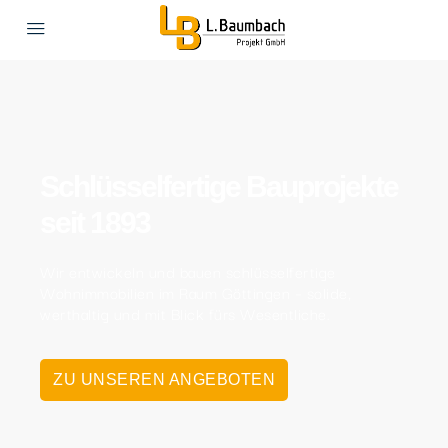
Schlüsselfertige Bauprojekte
seit 1893
Wir entwickeln und bauen schlüsselfertige
Wohnimmobilien im Raum Göttingen – solide,
werthaltig und mit Blick fürs Wesentliche.
ZU UNSEREN ANGEBOTEN