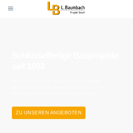
Schlüsselfertige Bauprojekte
seit 1893
Wir entwickeln und bauen schlüsselfertige
Wohnimmobilien im Raum Göttingen – solide,
werthaltig und mit Blick fürs Wesentliche.
ZU UNSEREN ANGEBOTEN