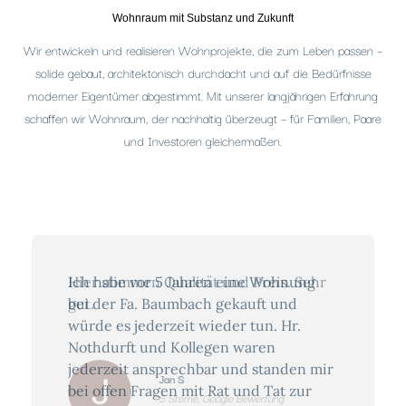
Wohnraum mit Substanz und Zukunft
Wir entwickeln und realisieren Wohnprojekte, die zum Leben passen –
solide gebaut, architektonisch durchdacht und auf die Bedürfnisse
moderner Eigentümer abgestimmt. Mit unserer langjährigen Erfahrung
schaffen wir Wohnraum, der nachhaltig überzeugt – für Familien, Paare
und Investoren gleichermaßen.
Ich habe vor 5 Jahren eine Wohnung
bei der Fa. Baumbach gekauft und
würde es jederzeit wieder tun. Hr.
Nothdurft und Kollegen waren
jederzeit ansprechbar und standen mir
Jan S
bei offen Fragen mit Rat und Tat zur
5 Sterne, Google Bewertung